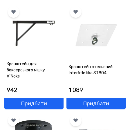
ОПЛАТА
ГАРАНТІЯ
ОФЕРТА
КОНТАКТИ
(093) 170-98-23
Кронштейн для
Кронштейн стельовий
боксерського мішку
InterAtletika ST804
V`Noks
942
1 089
Придбати
Придбати