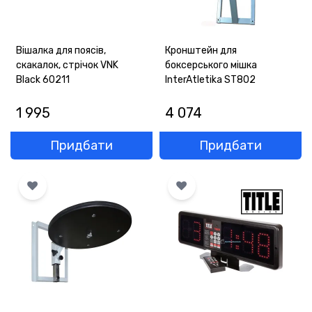
Вішалка для поясів,
Кронштейн для
скакалок, стрічок VNK
боксерського мішка
Black 60211
InterAtletika ST802
1 995
4 074
Придбати
Придбати