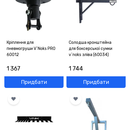
Кріплення для
Солодша кронштейна
пневмогруши V`Noks PRO
для боксерської сумки
60012
v`noks зліва (60034)
1 367
1 744
Придбати
Придбати