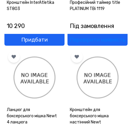
Кронштейн InterAtletika
Професійний таймер title
ST803
PLATINUM TBi 1119
10 290
Під замовлення
Придбати
Перевірити наявність
Ланцюг для
Кронштейн для
боксерського мішка Newt
боксерського мішка
4 ланцюга
настінний Newt