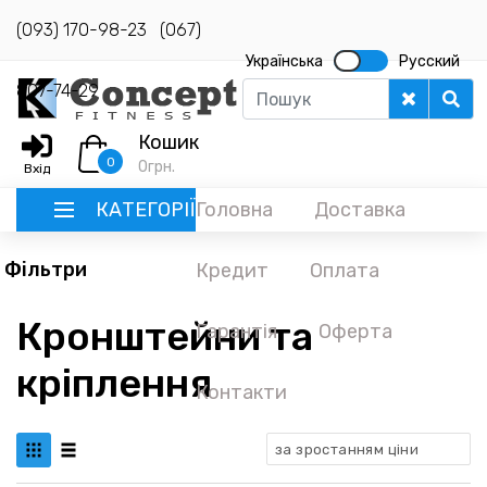
(093) 170-98-23
(067)
Українська
Русский
807-74-29
Кошик
0
0
грн.
Вхід
КАТЕГОРІЇ
Головна
Доставка
Фільтри
Кредит
Оплата
РУССКИЙ
Кронштейни та
Гарантія
Оферта
ГОЛОВНА
кріплення
ДОСТАВКА
Контакти
КРЕДИТ
за зростанням ціни