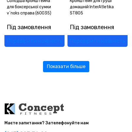
Солодша кронштейна
Кронштейн для груші
для боксерської сумки
домашній InterAtletika
v`noks справа (60035)
SТ805
Під замовлення
Під замовлення
Перевірити наявність
Перевірити наявність
Показати більше
Маєте запитання? Зателефонуйте нам