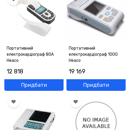
ОПЛАТА
ГАРАНТІЯ
ОФЕРТА
КОНТАКТИ
Портативний
Портативний
електрокардіограф 80A
електрокардіограф 100G
Heaco
Heaco
(093) 170-98-23
12 818
19 169
Придбати
Придбати