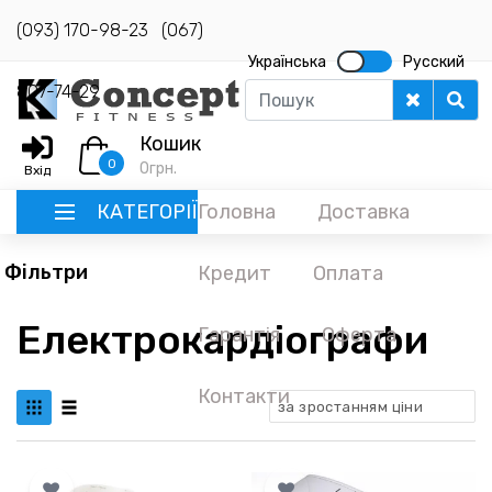
(093) 170-98-23
(067)
Українська
Русский
807-74-29
Кошик
0
0
грн.
Вхід
КАТЕГОРІЇ
Головна
Доставка
Фільтри
Кредит
Оплата
РУССКИЙ
Електрокардіографи
Гарантія
Оферта
ГОЛОВНА
ДОСТАВКА
Контакти
за зростанням ціни
КРЕДИТ