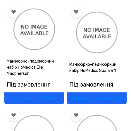
ОПЛАТА
ГАРАНТІЯ
ОФЕРТА
КОНТАКТИ
Манікюрно-педикюрний
(093) 170-98-23
Манікюрно-педикюрний
набір HoMedics Elle
набір HoMedics Spa 3 в 1
Macpherson
Під замовлення
Під замовлення
Перевірити наявність
Перевірити наявність