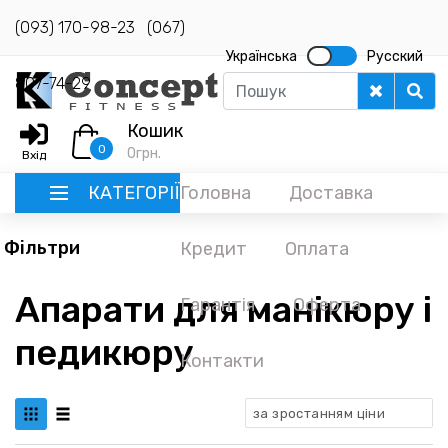
(093) 170-98-23
(067)
Українська
Русский
807-74-29
Кошик
0
0
грн.
Вхід
КАТЕГОРІЇ
Головна
Доставка
Фільтри
Кредит
Оплата
РУССКИЙ
Апарати для манікюру і
Гарантія
Оферта
ГОЛОВНА
педикюру
ДОСТАВКА
Контакти
КРЕДИТ
за зростанням ціни