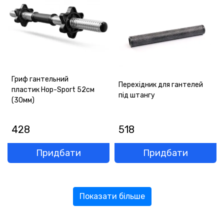
Гриф гантельний
Перехідник для гантелей
пластик Hop-Sport 52см
під штангу
(30мм)
428
518
Придбати
Придбати
Показати більше