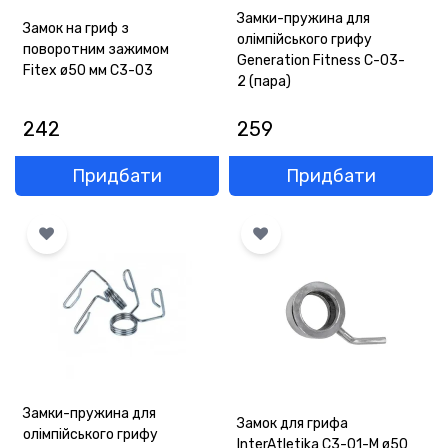
Замки-пружина для
Замок на гриф з
олімпійського грифу
поворотним зажимом
Generation Fitness C-03-
Fitex ø50 мм C3-03
2 (пара)
242
259
Придбати
Придбати
Замки-пружина для
Замок для грифа
олімпійського грифу
InterAtletika C3-01-M ø50