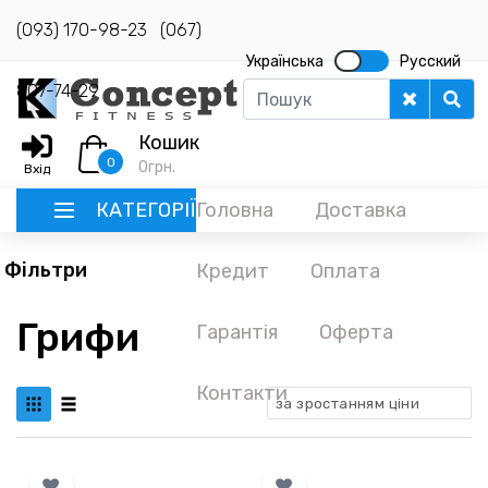
(093) 170-98-23
(067)
Українська
Русский
807-74-29
Кошик
0
0
грн.
Вхід
КАТЕГОРІЇ
Головна
Доставка
Фільтри
Кредит
Оплата
РУССКИЙ
Грифи
Гарантія
Оферта
ГОЛОВНА
ДОСТАВКА
Контакти
за зростанням ціни
КРЕДИТ