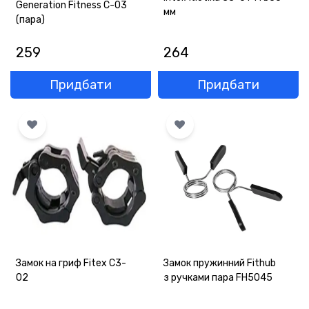
Generation Fitness C-03
мм
(пара)
259
264
Придбати
Придбати
Замок на гриф Fitex C3-
Замок пружинний Fithub
02
з ручками пара FH5045