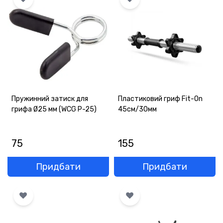
ОПЛАТА
ГАРАНТІЯ
ОФЕРТА
КОНТАКТИ
Пружинний затиск для
Пластиковий гриф Fit-On
(093) 170-98-23
грифа Ø25 мм (WCG P-25)
45см/30мм
75
155
Придбати
Придбати