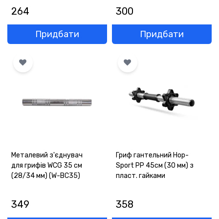
264
300
Придбати
Придбати
Металевий з'єднувач
Гриф гантельний Hop-
для грифів WCG 35 см
Sport PP 45см (30 мм) з
(28/34 мм) (W-BC35)
пласт. гайками
349
358