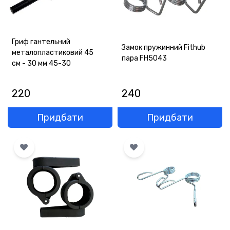
Гриф гантельний
Замок пружинний Fithub
металопластиковий 45
пара FH5043
см - 30 мм 45-30
220
240
Придбати
Придбати