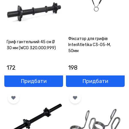
Фіксатор для грифів
Гриф гантельний 45 см Ø
InterAtletika C3-05-M,
30 мм (WCG 320.000.999)
50мм
172
198
Придбати
Придбати