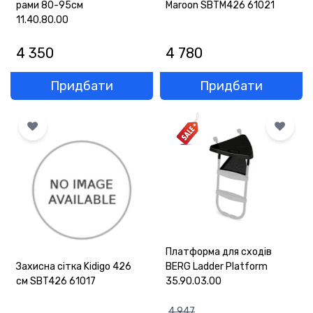
рами 80-95см
Maroon SBTM426 61021
11.40.80.00
4 350
4 780
Придбати
Придбати
Платформа для сходів
Захисна сітка Kidigo 426
BERG Ladder Platform
см SBT426 61017
35.90.03.00
4 947