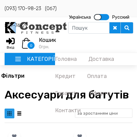
(093) 170-98-23
(067)
Українська
Русский
807-74-29
Кошик
0
0
грн.
Вхід
КАТЕГОРІЇ
Головна
Доставка
Фільтри
Кредит
Оплата
РУССКИЙ
Аксесуари для батутів
Гарантія
Оферта
ГОЛОВНА
ДОСТАВКА
Контакти
за зростанням ціни
КРЕДИТ