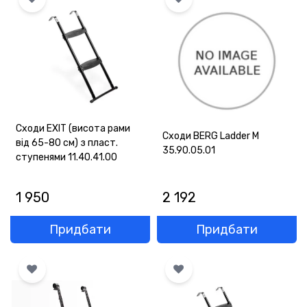
ОПЛАТА
ГАРАНТІЯ
ОФЕРТА
КОНТАКТИ
Сходи EXIT (висота рами
Сходи BERG Ladder M
від 65-80 см) з пласт.
(093) 170-98-23
35.90.05.01
ступенями 11.40.41.00
1 950
2 192
Придбати
Придбати