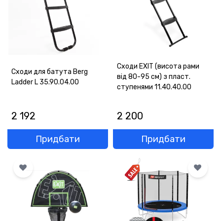
Сходи EXIT (висота рами
Сходи для батута Berg
від 80-95 см) з пласт.
Ladder L 35.90.04.00
ступенями 11.40.40.00
2 192
2 200
Придбати
Придбати