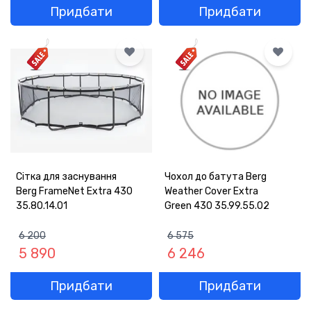
Придбати
Придбати
Сітка для заснування
Чохол до батута Berg
Berg FrameNet Extra 430
Weather Cover Extra
35.80.14.01
Green 430 35.99.55.02
6 200
6 575
5 890
6 246
Придбати
Придбати