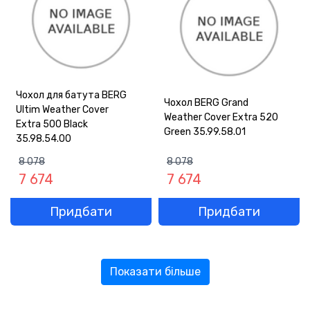
Чохол для батута BERG
Чохол BERG Grand
Ultim Weather Cover
Weather Cover Extra 520
Extra 500 Black
Green 35.99.58.01
35.98.54.00
8 078
8 078
7 674
7 674
Придбати
Придбати
Показати більше