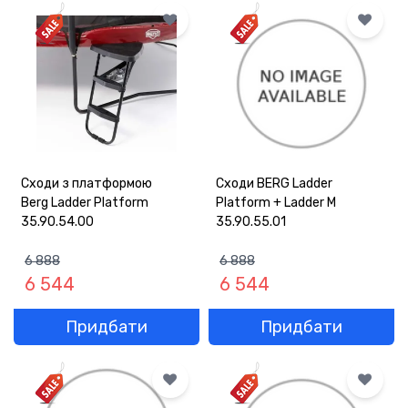
Сходи з платформою
Сходи BERG Ladder
Berg Ladder Platform
Platform + Ladder M
35.90.54.00
35.90.55.01
6 888
6 888
6 544
6 544
Придбати
Придбати