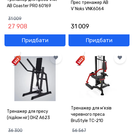
Прес тренажер AB
AB Coaster PRO 60169
V`Noks VNK6064
31 009
27 908
31 009
Придбати
Придбати
Тренажер для м'язів
Тренажер для пресу
черевного преса
(підйом ніг) DHZ A623
BruStyle ТС-210
36 300
56 567