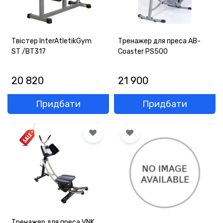
Твістер InterAtletikGym
Тренажер для преса АВ-
ST /BT317
Coaster PS500
20 820
21 900
Придбати
Придбати
Тренажер для преса VNK