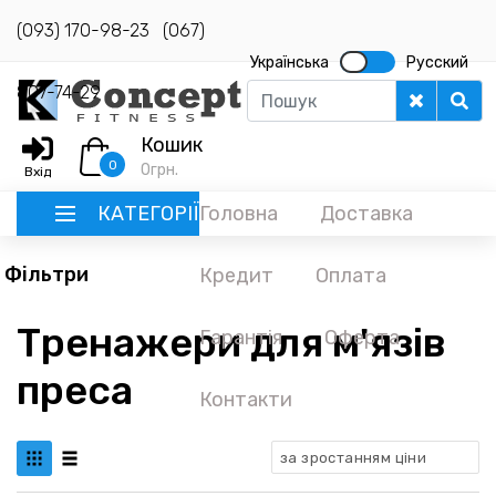
(093) 170-98-23
(067)
Українська
Русский
807-74-29
Кошик
0
0
грн.
Вхід
КАТЕГОРІЇ
Головна
Доставка
Фільтри
Кредит
Оплата
РУССКИЙ
Тренажери для м'язів
Гарантія
Оферта
ГОЛОВНА
преса
ДОСТАВКА
Контакти
КРЕДИТ
за зростанням ціни