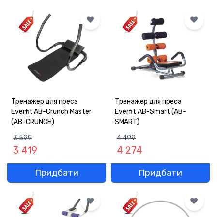
ОПЛАТА
ГАРАНТІЯ
ОФЕРТА
КОНТАКТИ
Тренажер для преса
Тренажер для преса
(093) 170-98-23
Everfit AB-Crunch Master
Everfit AB-Smart (AB-
(AB-CRUNCH)
SMART)
3 599
4 499
3 419
4 274
Придбати
Придбати