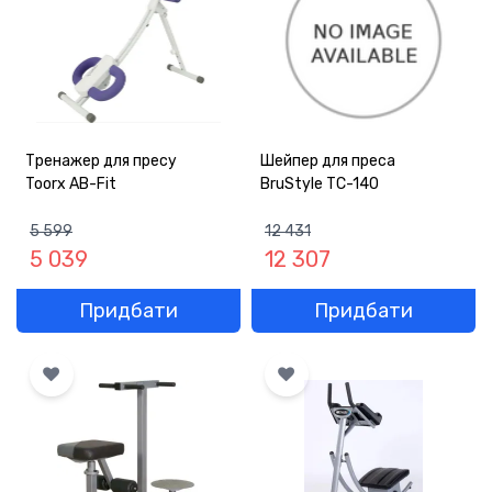
Тренажер для пресу
Шейпер для преса
Toorx AB-Fit
BruStyle ТС-140
5 599
12 431
5 039
12 307
Придбати
Придбати