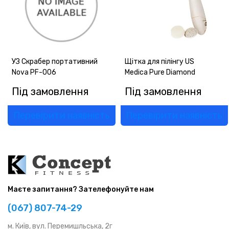
ГАРАНТІЯ
ОФЕРТА
КОНТАКТИ
УЗ Скрабер портативний
Щітка для пілінгу US
Nova PF-006
Medica Pure Diamond
(093) 170-98-23
Під замовлення
Під замовлення
Перевірити наявність
Перевірити наявність
Маєте запитання? Зателефонуйте нам
(067) 807-74-29
м. Київ, вул. Перемишльська, 2г