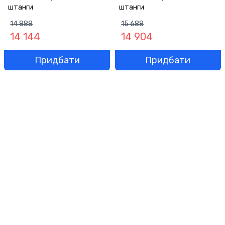
штанги
штанги
14 888
15 688
14 144
14 904
Придбати
Придбати