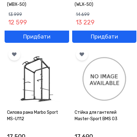
(WBX-50)
(WLX-50)
13 999
14 699
12 599
13 229
Придбати
Придбати
Силова рама Marbo Sport
Стійка для гантелей
MS-U112
Master-Sport BMS 03
17 500
17 690