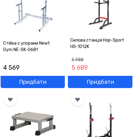
Силова станція Hop-Sport
Стійка c упорами Newt
HS-1012K
Gym NE-SK-0681
5 988
4 569
5 689
Придбати
Придбати