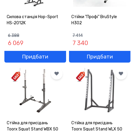
Силова станція Hop-Sport
Стійки "Профі" BruStyle
HS-2012K
H302
6 388
7 414
6 069
7 340
Придбати
Придбати
Стійка для присідань
Стійка для присідань
Toorx Squat Stand WBX 50
Toorx Squat Stand WLX 50