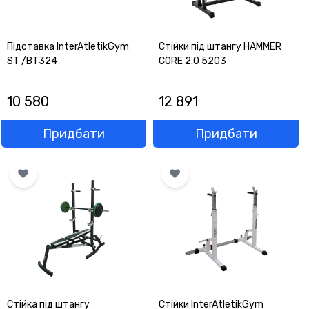
Підставка InterAtletikGym
Стійки під штангу HAMMER
ST /BT324
CORE 2.0 5203
10 580
12 891
Придбати
Придбати
Стійка під штангу
Стійки InterAtletikGym