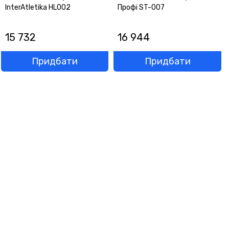
InterAtletika HL002
Профі ST-007
15 732
16 944
Придбати
Придбати