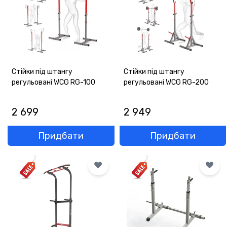
ГАРАНТІЯ
ОФЕРТА
КОНТАКТИ
Стійки під штангу
Стійки під штангу
регульовані WCG RG-100
регульовані WCG RG-200
(093) 170-98-23
2 699
2 949
Придбати
Придбати