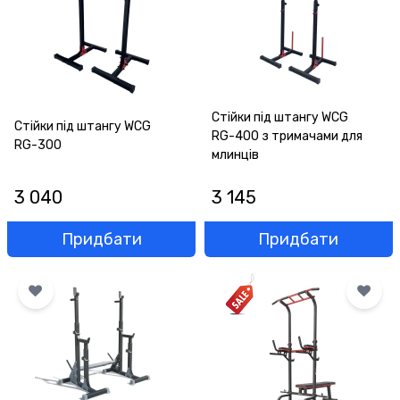
Стійки під штангу WCG
Стійки під штангу WCG
RG-400 з тримачами для
RG-300
млинців
3 040
3 145
Придбати
Придбати