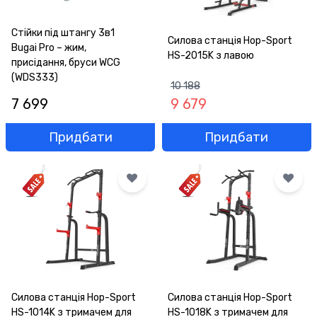
Стійки під штангу 3в1
Силова станція Hop-Sport
Bugai Pro – жим,
HS-2015K з лавою
присідання, бруси WCG
(WDS333)
10 188
7 699
9 679
Придбати
Придбати
Силова станція Hop-Sport
Силова станція Hop-Sport
HS-1014K з тримачем для
HS-1018K з тримачем для