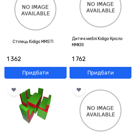
ГАРАНТІЯ
ОФЕРТА
КОНТАКТИ
Дитячі меблі Kidigo Крісло
Стілець Kidigo MMSTI
MMKRI
(093) 170-98-23
1 362
1 762
Придбати
Придбати