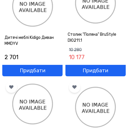
Столик "Поляна" BruStyle
Дитячі меблі Kidigo Диван
DIO211.1
MMDYV
10 280
2 701
10 177
Придбати
Придбати