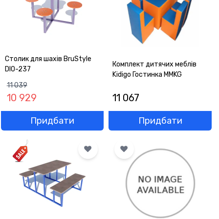
Столик для шахів BruStyle
Комплект дитячих меблів
DIO-237
Kidigo Гостинка MMKG
11 039
10 929
11 067
Придбати
Придбати