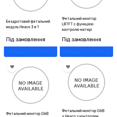
Фетальний монітор
Бездротовий фетальний
L8TFT c функцією
модуль Heaco 3 в 1
контролю матері
Під замовлення
Під замовлення
Перевірити наявність
Перевірити наявність
Фетальний монітор G6В
Фетальний монітор G6В
+ Heaco з контролем