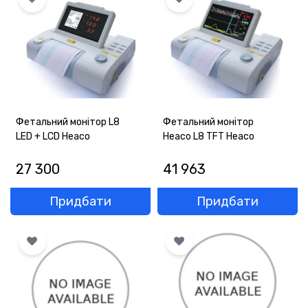
ОПЛАТА
ГАРАНТІЯ
ОФЕРТА
КОНТАКТИ
Фетальний монітор L8
Фетальний монітор
LED + LCD Heaco
Heaco L8 TFT Heaco
(093) 170-98-23
27 300
41 963
Придбати
Придбати