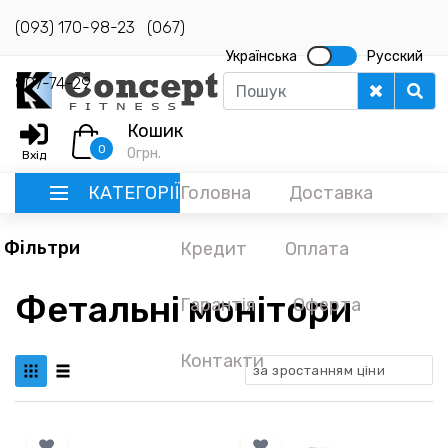
(093) 170-98-23
(067)
Українська
Русский
807-74-29
Кошик
0
0
грн.
Вхід
КАТЕГОРІЇ
Головна
Доставка
Фільтри
Кредит
Оплата
РУССКИЙ
Фетальні монітори
Гарантія
Оферта
ГОЛОВНА
ДОСТАВКА
Контакти
за зростанням ціни
КРЕДИТ