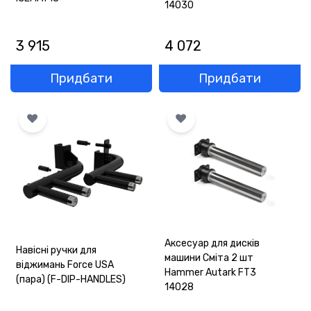
14030
3 915
4 072
Придбати
Придбати
Аксесуар для дисків
Навісні ручки для
машини Сміта 2 шт
віджимань Force USA
Hammer Autark FT3
(пара) (F-DIP-HANDLES)
14028