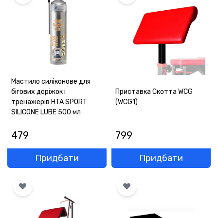
Мастило силіконове для
бігових доріжок і
Приставка Скотта WCG
тренажерів HTA SPORT
(WCG1)
SILICONE LUBE 500 мл
479
799
Придбати
Придбати