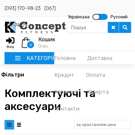
(093) 170-98-23
(067)
Українська
Русский
807-74-29
Кошик
0
0
грн.
Вхід
КАТЕГОРІЇ
Головна
Доставка
Фільтри
Кредит
Оплата
РУССКИЙ
Комплектуючі та
Гарантія
Оферта
ГОЛОВНА
аксесуари
ДОСТАВКА
Контакти
КРЕДИТ
за зростанням ціни