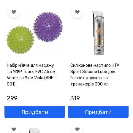
ОПЛАТА
ГАРАНТІЯ
ОФЕРТА
КОНТАКТИ
(093) 170-98-23
Набір м'ячів для масажу
Силіконове мастило HTA
та МФР Toorx PVC 7,5 см
Sport Silicone Lube для
Verde та 9 см Viola (AHF-
бігових доріжок та
001)
тренажерів 300 мл
299
319
Придбати
Придбати