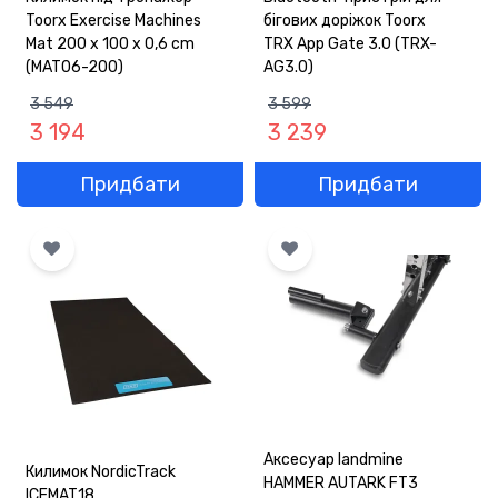
Toorx Exercise Machines
бігових доріжок Toorx
Mat 200 x 100 x 0,6 cm
TRX App Gate 3.0 (TRX-
(MAT06-200)
AG3.0)
3 549
3 599
3 194
3 239
Придбати
Придбати
Аксесуар landmine
Килимок NordicTrack
HAMMER AUTARK FT3
ICEMAT18