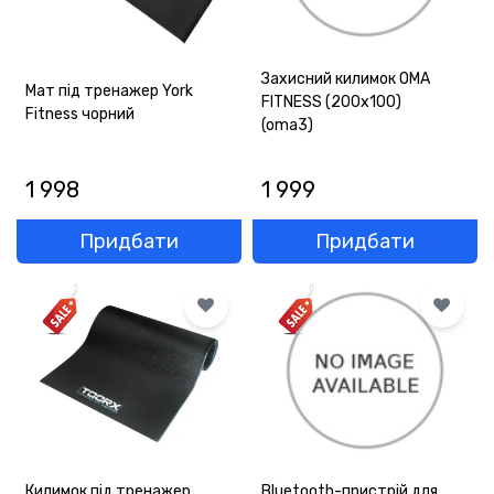
Захисний килимок OMA
Мат під тренажер York
FITNESS (200x100)
Fitness чорний
(oma3)
1 998
1 999
Придбати
Придбати
Килимок під тренажер
Bluetooth-пристрій для