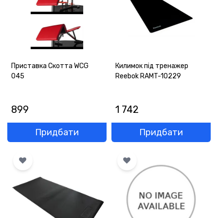
Приставка Скотта WCG
Килимок під тренажер
045
Reebok RAMT-10229
899
1 742
Придбати
Придбати