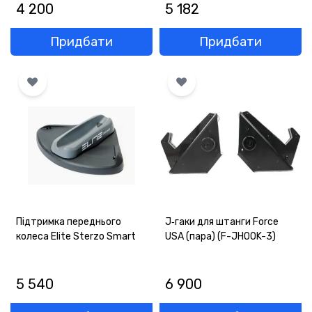
4 200
5 182
Придбати
Придбати
Підтримка переднього
J‑гаки для штанги Force
колеса Elite Sterzo Smart
USA (пара) (F-JHOOK-3)
5 540
6 900