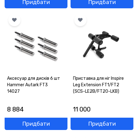
Придбати
Придбати
Аксесуар для дисків 6 шт
Приставка для ніг Inspire
Hammer Autark FT3
Leg Extension FT1/FT2
14027
(SCS-LE2B/FT20-LKB)
8 884
11 000
Придбати
Придбати