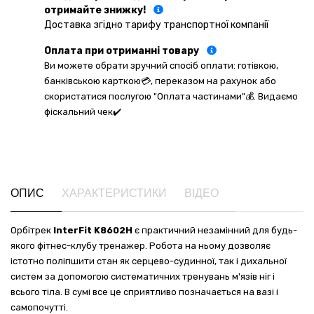
отримайте знижку!
Доставка згідно тарифу транспортної компанії
Оплата при отриманні товару
Ви можете обрати зручний спосіб оплати: готівкою,
банківською карткою💳, переказом на рахунок або
скористатися послугою "Оплата частинами"💰. Видаємо
фіскальний чек✔️
ОПИС
ХАРАКТЕРИСТИКИ
ВІДЕО
Орбітрек
InterFit K8602H
є практичний незамінний для будь-
якого фітнес-клубу тренажер. Робота на ньому дозволяє
істотно поліпшити стан як серцево-судинної, так і дихальної
систем за допомогою систематичних тренувань м'язів ніг і
всього тіла. В сумі все це сприятливо позначається на вазі і
самопочутті.