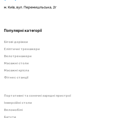
м. Київ, вул. Перемишльська, 2г
Популярні категорії
Бігові доріжки
Еліптичні тренажери
Велотренажери
Масажні столи
Масажні крісла
Фітнес станції
Портативні та сонячні зарядні пристрої
Інверсійні столи
Веломобілі
Батути