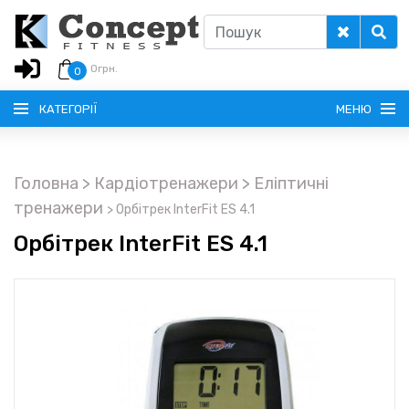
0
грн.
0
КАТЕГОРІЇ
МЕНЮ
Головна
> Кардіотренажери
> Еліптичні
РУССКИЙ
тренажери
>
Орбітрек InterFit ES 4.1
Орбітрек InterFit ES 4.1
ГОЛОВНА
ДОСТАВКА
КРЕДИТ
ОПЛАТА