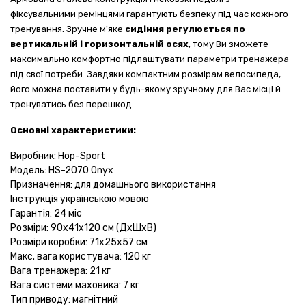
фіксувальними ремінцями гарантують безпеку під час кожного
тренування. Зручне м'яке
сидіння регулюється по
вертикальній і горизонтальній осях
, тому Ви зможете
максимально комфортно підлаштувати параметри тренажера
під свої потреби. Завдяки компактним розмірам велосипеда,
його можна поставити у будь-якому зручному для Вас місці й
тренуватись без перешкод.
Основні характеристики:
Виробник: Hop-Sport
Модель: HS-2070 Onyx
Призначення: для домашнього використання
Інструкція українською мовою
Гарантія: 24 міс
Розміри: 90х41х120 см (ДхШхВ)
Розміри коробки: 71х25х57 см
Макс. вага користувача: 120 кг
Вага тренажера: 21 кг
Вага системи маховика: 7 кг
Тип приводу: магнітний