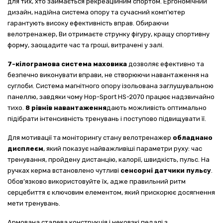
для тих, хто займається рекреаційним спортом. Ергономічний
дизайн, надійна система опору та сучасний комп'ютер
гарантують високу ефективність вправ. Обираючи
велотренажер, Ви отримаєте струнку фігуру, кращу спортивну
форму, заощадите час та гроші, витрачені у залі.
7-кілограмова система маховика
дозволяє ефективно та
безпечно виконувати вправи, не створюючи навантаження на
суглоби. Система магнітного опору ізольована заглушувальною
панеллю, завдяки чому Hop-Sport HS-2070 працює надзвичайно
тихо.
8 рівнів навантаження
дають можливість оптимально
підібрати інтенсивність тренувань і поступово підвищувати її.
Для мотивації та моніторингу стану велотренажер
обладнано
дисплеєм
, який показує найважливіші параметри руху: час
тренування, пройдену дистанцію, калорії, швидкість, пульс. На
ручках керма встановлено чутливі
сенсорні датчики пульсу
.
Обов’язково використовуйте їх, адже правильний ритм
серцебиття є ключовим елементом, який прискорює досягнення
мети тренувань.
Армована сталева конструкція і нековзкі педалі з