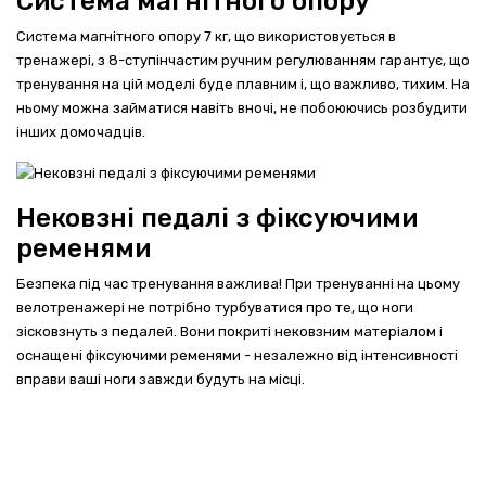
Система магнітного опору
Система магнітного опору 7 кг, що використовується в
тренажері, з 8-ступінчастим ручним регулюванням гарантує, що
тренування на цій моделі буде плавним і, що важливо, тихим. На
ньому можна займатися навіть вночі, не побоюючись розбудити
інших домочадців.
Нековзні педалі з фіксуючими
ременями
Безпека під час тренування важлива! При тренуванні на цьому
велотренажері не потрібно турбуватися про те, що ноги
зісковзнуть з педалей. Вони покриті нековзним матеріалом і
оснащені фіксуючими ременями - незалежно від інтенсивності
вправи ваші ноги завжди будуть на місці.