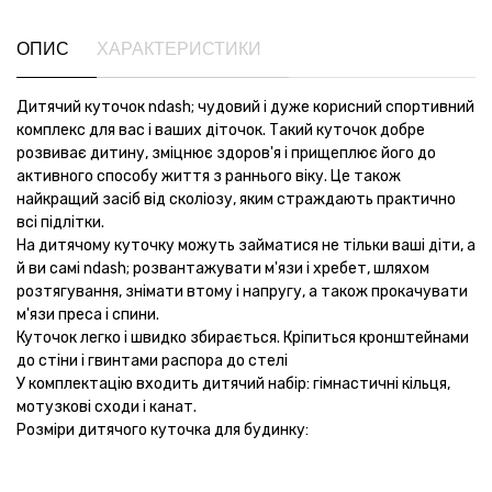
ОПИС
ХАРАКТЕРИСТИКИ
Дитячий куточок ndash; чудовий і дуже корисний спортивний
комплекс для вас і ваших діточок. Такий куточок добре
розвиває дитину, зміцнює здоров'я і прищеплює його до
активного способу життя з раннього віку. Це також
найкращий засіб від сколіозу, яким страждають практично
всі підлітки.
На дитячому куточку можуть займатися не тільки ваші діти, а
й ви самі ndash; розвантажувати м'язи і хребет, шляхом
розтягування, знімати втому і напругу, а також прокачувати
м'язи преса і спини.
Куточок легко і швидко збирається. Кріпиться кронштейнами
до стіни і гвинтами распора до стелі
У комплектацію входить дитячий набір: гімнастичні кільця,
мотузкові сходи і канат.
Розміри дитячого куточка для будинку: