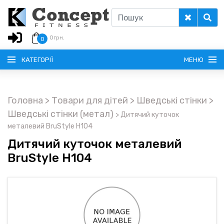
0
грн.
0
КАТЕГОРІЇ
МЕНЮ
Головна
> Товари для дітей
> Шведські стінки
>
РУССКИЙ
Шведські стінки (метал)
>
Дитячий куточок
металевий BruStyle H104
ГОЛОВНА
Дитячий куточок металевий
BruStyle H104
ДОСТАВКА
КРЕДИТ
ОПЛАТА