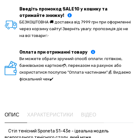
Введіть промокод SALE10 у кошику та
отримайте знижку!
БЕЗКОШТОВНА 🚚 доставка від 7999 грн при оформленні
через корзину сайту! Зверніть увагу: пропозиція діє не
на всі товари✨
Оплата при отриманні товару
Ви можете обрати зручний спосіб оплати: готівкою,
банківською карткою💳, переказом на рахунок або
скористатися послугою "Оплата частинами"💰. Видаємо
фіскальний чек✔️
ОПИС
ХАРАКТЕРИСТИКИ
ВІДЕО
Стіл тенісний Sponeta S1-43e - ідеальна модель
всепогодного тенісного столу, який може