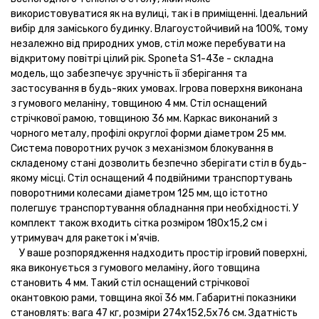
використовуватися як на вулиці, так і в приміщенні. Ідеальний
вибір для заміського будинку. Влагоустойчивий на 100%, тому
незалежно від природних умов, стіл може перебувати на
відкритому повітрі цілий рік. Sponeta S1-43e - складна
модель, що забезпечує зручність її зберігання та
застосування в будь-яких умовах. Ігрова поверхня виконана
з гумового меланіну, товщиною 4 мм. Стіл оснащений
стрічкової рамою, товщиною 36 мм. Каркас виконаний з
чорного металу, профілі округлої форми діаметром 25 мм.
Система поворотних ручок з механізмом блокування в
складеному стані дозволить безпечно зберігати стіл в будь-
якому місці. Стіл оснащений 4 подвійними транспортувань
поворотними колесами діаметром 125 мм, що істотно
полегшує транспортування обладнання при необхідності. У
комплект також входить сітка розміром 180х15,2 см і
утримувач для ракеток і м'ячів.
У ваше розпорядження надходить простір ігровий поверхні,
яка виконується з гумового меламіну, його товщина
становить 4 мм. Такий стіл оснащений стрічкової
окантовкою рами, товщина якої 36 мм. Габаритні показники
становлять: вага 47 кг, розміри 274х152,5х76 см. Здатність