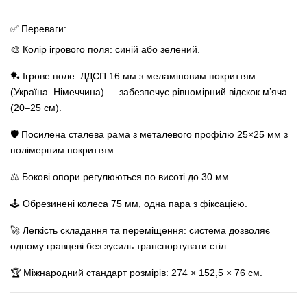
✅ Переваги:
🎨 Колір ігрового поля: синій або зелений.
🏓 Ігрове поле: ЛДСП 16 мм з меламіновим покриттям
(Україна–Німеччина) — забезпечує рівномірний відскок м’яча
(20–25 см).
🛡 Посилена сталева рама з металевого профілю 25×25 мм з
полімерним покриттям.
⚖️ Бокові опори регулюються по висоті до 30 мм.
🕹 Обрезинені колеса 75 мм, одна пара з фіксацією.
🚀 Легкість складання та переміщення: система дозволяє
одному гравцеві без зусиль транспортувати стіл.
🏆 Міжнародний стандарт розмірів: 274 × 152,5 × 76 см.