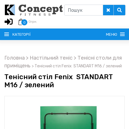
0
грн.
0
КАТЕГОРІЇ
МЕНЮ
Головна
> Настільний теніс
> Тенісні столи для
РУССКИЙ
приміщень
>
Тенісний стіл Fenix ​​ STANDART M16 / зелений
Тенісний стіл Fenix ​​ STANDART
ГОЛОВНА
M16 / зелений
ДОСТАВКА
КРЕДИТ
ОПЛАТА