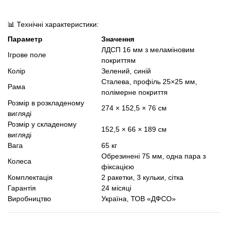
📊 Технічні характеристики:
Параметр
Значення
ЛДСП 16 мм з меламіновим
Ігрове поле
покриттям
Колір
Зелений, синій
Сталева, профіль 25×25 мм,
Рама
полімерне покриття
Розмір в розкладеному
274 × 152,5 × 76 см
вигляді
Розмір у складеному
152,5 × 66 × 189 см
вигляді
Вага
65 кг
Обрезинені 75 мм, одна пара з
Колеса
фіксацією
Комплектація
2 ракетки, 3 кульки, сітка
Гарантія
24 місяці
Виробництво
Україна, ТОВ «ДФСО»