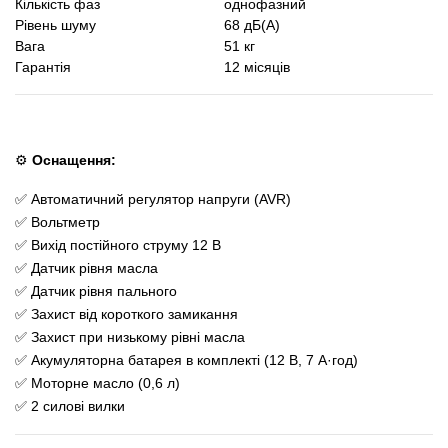
Кількість фаз
однофазний
Рівень шуму
68 дБ(A)
Вага
51 кг
Гарантія
12 місяців
⚙️
Оснащення:
✅ Автоматичний регулятор напруги (AVR)
✅ Вольтметр
✅ Вихід постійного струму 12 В
✅ Датчик рівня масла
✅ Датчик рівня пального
✅ Захист від короткого замикання
✅ Захист при низькому рівні масла
✅ Акумуляторна батарея в комплекті (12 В, 7 А·год)
✅ Моторне масло (0,6 л)
✅ 2 силові вилки