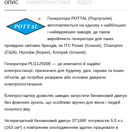
ОПИС
ХАРАКТЕРИСТИКИ
ВІДЕО
Генератори POTTAL (Португалія)
виготовляються на одному з найбільших
і найвідоміших заводів, де також
виробляють генератори для таких
провідних світових брендів, як ITC Power (Іспанія), Champion
(США), Hyundai (Корея), Kompak (Іспанія).
Генератори PLG12500E — це компактні й надійні
електростанції, призначені для будинку, дачі, гаража та інших
об’єктів, де потрібне резервне або основне джерело
електропостачання.
Електростартер дозволяє швидко запустити бензиновий двигун
без фізичних зусиль, що особливо зручно для жінок і людей
похилого віку.
Чотиритактний бензиновий двигун ST168F потужністю 5,5 к.с.
(163 см³) з повітряним охолодженням здатен працювати в