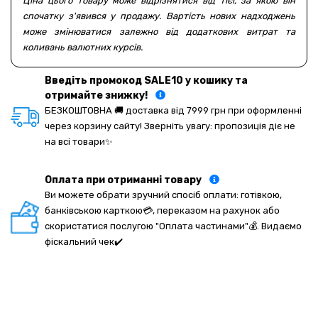
Ціна цього товару може відрізнятися від тієї, за якою він
спочатку з'явився у продажу. Вартість нових надходжень
може змінюватися залежно від додаткових витрат та
коливань валютних курсів.
Введіть промокод SALE10 у кошику та
отримайте знижку!
БЕЗКОШТОВНА 🚚 доставка від 7999 грн при оформленні
через корзину сайту! Зверніть увагу: пропозиція діє не
на всі товари✨
Оплата при отриманні товару
Ви можете обрати зручний спосіб оплати: готівкою,
банківською карткою💳, переказом на рахунок або
скористатися послугою "Оплата частинами"💰. Видаємо
фіскальний чек✔️