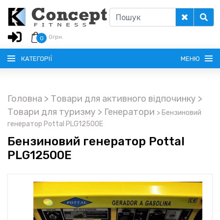
0
грн.
0
КАТЕГОРІЇ
МЕНЮ
Головна
> Товари для активного відпочинку
>
РУССКИЙ
Товари для туризму
> Генератори
>
Бензиновий
генератор Pottal PLG12500E
ГОЛОВНА
Бензиновий генератор Pottal
PLG12500E
ДОСТАВКА
КРЕДИТ
ОПЛАТА