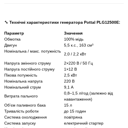
🔧
Технічні характеристики генератора Pottal PLG12500E:
Параметр
Значення
Обмотка
100% мідь
Двигун
5,5 к.с., 163 см³
Номінальна / макс. потужність
2,0 / 2,2 кВт
Напруга змінного струму
2×220 В / 50 Гц
Напруга постійного струму
1×12 В
Пікова потужність
2,5 кВт
Номінальна напруга
220 В
Номінальний струм
9,1 А
0,8–1,5 л/год (залежно від
Витрата пального
навантаження)
Об’єм паливного бака
15 л
Тривалість роботи
до 15 годин
Система охолодження
повітряна
Система запуску
електричний стартер