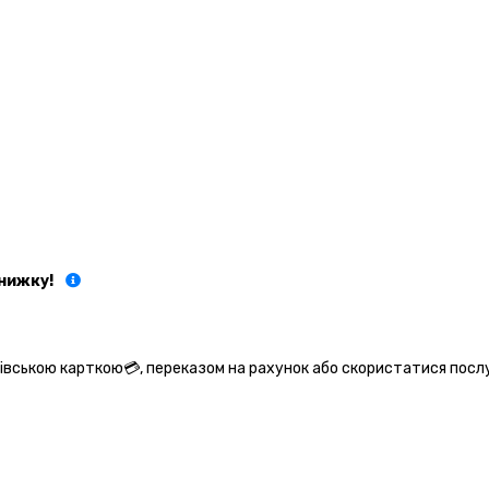
нижку!
ківською карткою💳, переказом на рахунок або скористатися посл