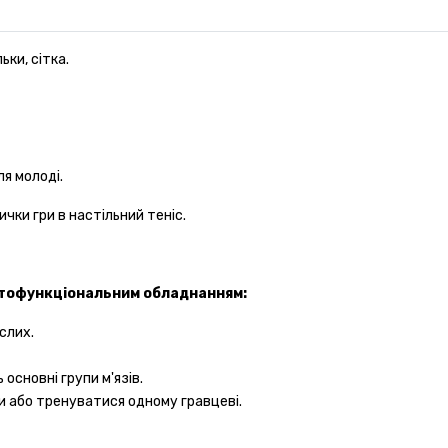
ьки, сітка.
ля молоді.
чки гри в настільний теніс.
гатофункціональним обладнанням:
слих.
основні групи м'язів.
и або тренуватися одному гравцеві.