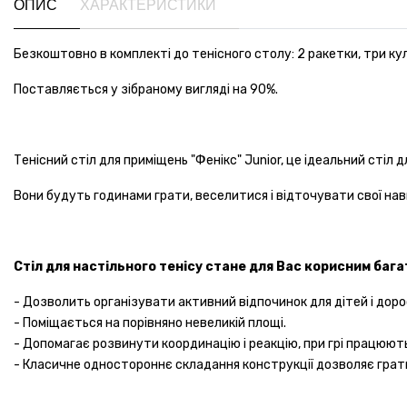
ОПИС
ХАРАКТЕРИСТИКИ
Безкоштовно в комплекті до тенісного столу: 2 ракетки, три кул
Поставляється у зібраному вигляді на 90%.
Тенісний стіл для приміщень "Фенікс" Junior, це ідеальний стіл д
Вони будуть годинами грати, веселитися і відточувати свої нави
Стіл для настільного тенісу стане для Вас корисним ба
- Дозволить організувати активний відпочинок для дітей і доро
- Поміщається на порівняно невеликій площі.
- Допомагає розвинути координацію і реакцію, при грі працюють 
- Класичне одностороннє складання конструкції дозволяє грат