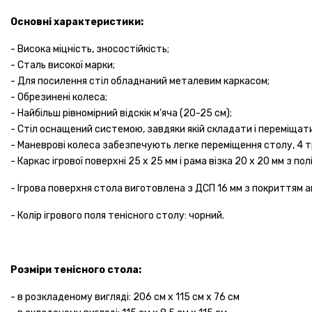
Основні характеристики:
- Висока міцність, зносостійкість;
- Сталь високої марки;
- Для посилення стіл обладнаний металевим каркасом;
- Обрезинені колеса;
- Найбільш рівномірний відскік м'яча (20-25 см);
- Стіл оснащений системою, завдяки якій складати і переміщат
- Маневрові колеса забезпечують легке переміщення столу, 4 
- Каркас ігрової поверхні 25 х 25 мм і рама візка 20 х 20 мм з 
- Ігрова поверхня стола виготовлена ​​з ДСП 16 мм з покриттям 
- Колір ігрового поля тенісного столу: чорний.
Розміри тенісного стола:
- в розкладеному вигляді: 206 см х 115 см х 76 см