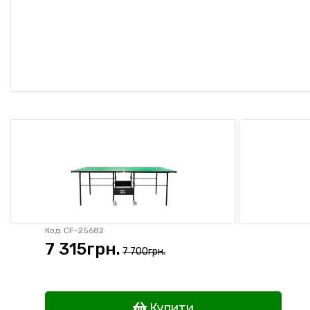
Код: CF-25682
7 315
грн.
7 700грн.
Купити