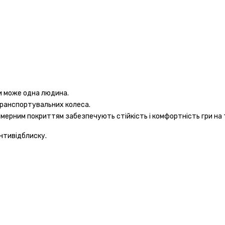
и може одна людина.
транспортувальних колеса.
полімерним покриттям забезпечують стійкість і комфортність гри на 
антивідблиску.