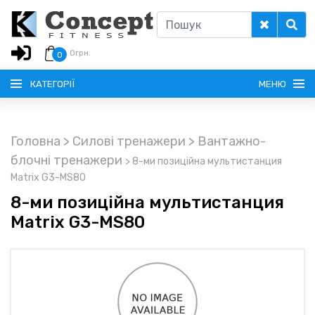
0
грн.
0
КАТЕГОРІЇ
МЕНЮ
Головна
> Силові тренажери
> Вантажно-
РУССКИЙ
блочні тренажери
>
8-ми позиційна мультистанция
Matrix G3-MS80
ГОЛОВНА
8-ми позиційна мультистанция
Matrix G3-MS80
ДОСТАВКА
КРЕДИТ
ОПЛАТА