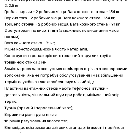
2, 2,5 кг;
Гребля сидячи - 2 робочих місця. Вага кожного стека - 134 кг;
Верхня тяга - 2 робочих місця. Вага кожного стека - 134 кг;
Трицепс стоячи - 2 робочих місця. Вага кожного стека - 91 кг;
2 регульовані по висоті тяги (з можливістю виконання махів
ногами).
Вага кожного стека - 91 кг;
Міцна конструкція;
Висока якість матеріалів;
Конструктив тренажерів виготовлений з круглих труб з
товщиною стінки 3 мм;
Замість троса застосовується полімерна стрічка з кевларовими
волокнами, яка не потребує обслуговування і має збільшений
термін служби, а також забезпечує м'який хід;
Пластини вантажних стеків мають тефлонові втулки -
довговічність, мінімальний шум при роботі, мінімальний опір
тертю;
Турнік (прямий і паралельний хват);
Вправи на різні групи м'язів;
18 рівнів регулювання висоти тяг;
Відповідає всім вимогам світових стандартів якості і надійності;