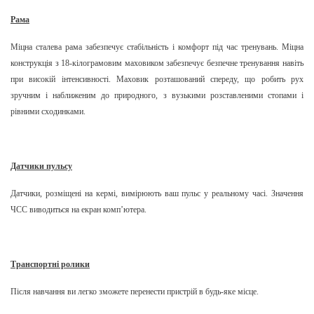
Рама
Міцна сталева рама забезпечує стабільність і комфорт під час тренувань. Міцна
конструкція з 18-кілограмовим маховиком забезпечує безпечне тренування навіть
при високій інтенсивності. Маховик розташований спереду, що робить рух
зручним і наближеним до природного, з вузькими розставленими стопами і
рівними сходинками.
Датчики пульсу
Датчики, розміщені на кермі, вимірюють ваш пульс у реальному часі. Значення
ЧСС виводиться на екран комп’ютера.
Транспортні ролики
Після навчання ви легко зможете перенести пристрій в будь-яке місце.