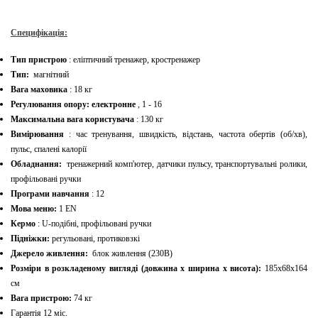
Специфікація:
Тип пристрою
: еліптичний тренажер, кростренажер
Тип:
магнітний
Вага маховика
: 18 кг
Регулювання опору: електронне
, 1 - 16
Максимальна вага користувача
: 130 кг
Вимірювання
: час тренування, швидкість, відстань, частота обертів (об/хв),
пульс, спалені калорії
Обладнання:
тренажерний комп'ютер, датчики пульсу, транспортувальні ролики,
профільовані ручки
Програми навчання
: 12
Мова меню:
1 EN
Кермо
: U-подібні, профільовані ручки
Підніжки:
регульовані, протиковзкі
Джерело живлення:
блок живлення (230В)
Розміри в розкладеному вигляді (довжина х ширина х висота):
185x68x164
см
Вага пристрою:
74 кг
Гарантія 12 міс.