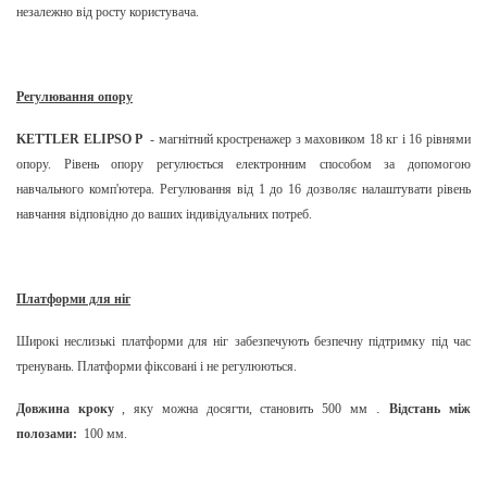
незалежно від росту користувача.
Регулювання опору
KETTLER ELIPSO P
- магнітний кростренажер з маховиком 18 кг і 16 рівнями
опору. Рівень опору регулюється електронним способом за допомогою
навчального комп'ютера. Регулювання від 1 до 16 дозволяє налаштувати рівень
навчання відповідно до ваших індивідуальних потреб.
Платформи для ніг
Широкі неслизькі платформи для ніг забезпечують безпечну підтримку під час
тренувань. Платформи фіксовані і не регулюються.
.
Довжина кроку
, яку можна досягти, становить 500 мм
Відстань між
полозами:
100 мм.