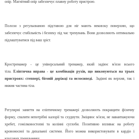
опір. Магнітний опір забезпечує плавну роботу пристрою.
Полози з регульованою підставою для ніг мають нековзку поверхню, що
забезпечує стабільність і безпеку під час тренувань. Вони дозволяють оптимально
підлаштуватися під ваш зріст.
Кростренажер - це універсальний тренажер, який задіює м'язи всього
тіла.
Еліптична вправа - це комбінація рухів, що виконуються на трьох
пристроях: степпері, біговій доріжці та велосипеді.
Задіяні як верхня, так і
нижня частина тіла.
Регулярні заняття на еліптичному тренажері дозволяють покращити фізичну
форму, спалити непотрібні калорії та схуднути. Зміцнює м'язи, не навантажуючи
хребет, гомілковостопні та колінні суглоби. Позитивно впливає на роботу
кровоносної та дихальної системи. Його можна використовувати в кардіо і
кругових тренуваннях.