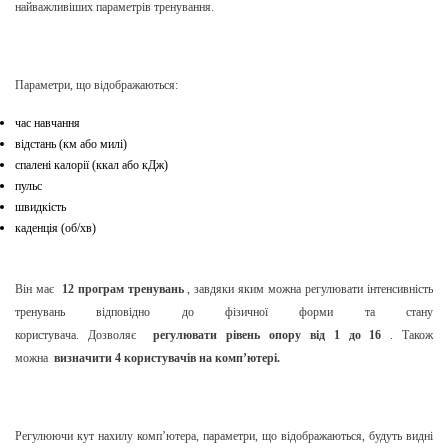
найважливіших параметрів тренування.
Параметри, що відображаються:
час навчання
відстань (км або милі)
спалені калорії (ккал або кДж)
пульс
швидкість
каденція (об/хв)
Він має
12 програм тренувань
, завдяки яким можна регулювати інтенсивність
тренувань відповідно до фізичної форми та стану
користувача. Дозволяє
регулювати рівень опору від 1 до 16
. Також
можна
визначити 4 користувачів на комп’ютері.
Регулюючи кут нахилу комп’ютера, параметри, що відображаються, будуть видні