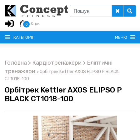
0
грн.
0
КАТЕГОРІЇ
МЕНЮ
Головна
> Кардіотренажери
> Еліптичні
РУССКИЙ
тренажери
>
Орбітрек Kettler AXOS ELIPSO P BLACK
CT1018-100
ГОЛОВНА
Орбітрек Kettler AXOS ELIPSO P
BLACK CT1018-100
ДОСТАВКА
КРЕДИТ
ОПЛАТА