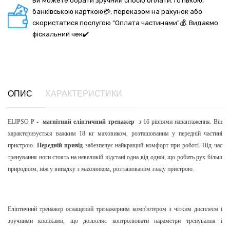
Ви можете обрати зручний спосіб оплати: готівкою,
банківською карткою💳, переказом на рахунок або
скористатися послугою "Оплата частинами"💰. Видаємо
фіскальний чек✔️
ОПИС
ХАРАКТЕРИСТИКИ
ELIPSO P -
магнітний еліптичний тренажер
з 16 рівнями навантаження. Він
характеризується важким 18 кг маховиком, розташованим у передній частині
пристрою.
Передній привід
забезпечує найкращий комфорт при роботі. Під час
тренування ноги стоять на невеликій відстані одна від одної, що робить рух більш
природним, ніж у випадку з маховиком, розташованим ззаду пристрою.
Еліптичний тренажер оснащений тренажерним комп'ютером з чітким дисплеєм і
зручними кнопками, що дозволяє контролювати параметри тренування і