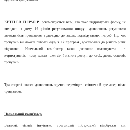
KETTLER ELIPSO P
рекомендується всім, хто хоче підтримувати форму, не
виходячи з дому.
16 рівнів регулювання опору
дозволяють регулювати
інтенсивність тренування відповідно до ваших індивідуальних потреб. Під час
тренувань ви можете вибрати одну з
12 програм
, адаптованих до різного рівня
підготовки. Навчальний комп’ютер також дозволяє налаштувати
4
користувачів,
тому кожен член сім’ї матиме доступ до своїх даних останніх
тренувань.
Транспортні колеса дозволяють зручно переміщати еліптичний тренажер після
тренування.
Навчальний комп'ютер
Великий, чіткий, інтуїтивно зрозумілий РК-дисплей відображає сім