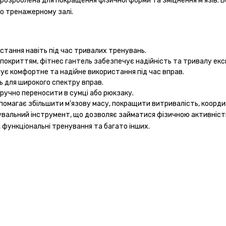
 розроблена для покращення фізичної форми та зміцнення м'язів. В
о тренажерному залі.
истання навіть під час тривалих тренувань.
м покриттям, фітнес гантель забезпечує надійність та тривалу ек
ує комфортне та надійне використання під час вправ.
ь для широкого спектру вправ.
ручно переносити в сумці або рюкзаку.
омагає збільшити м'язову масу, покращити витривалість, координ
нувальний інструмент, що дозволяє займатися фізичною активніст
 функціональні тренування та багато інших.