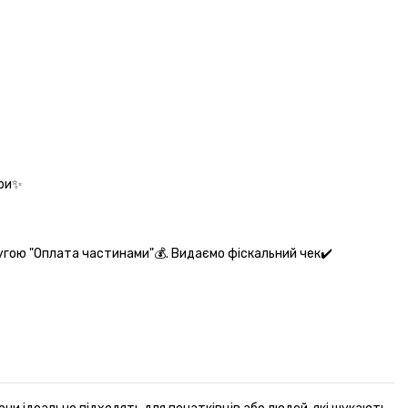
ари✨
угою "Оплата частинами"💰. Видаємо фіскальний чек✔️