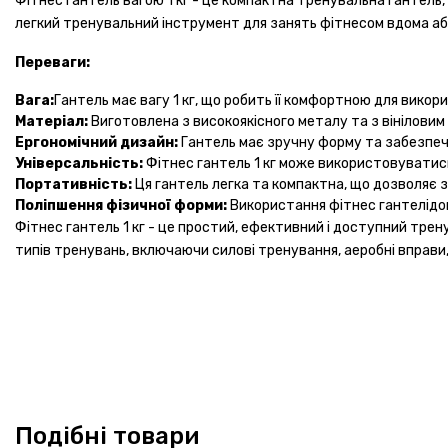
Фітнес гантель вагою 1 кг - це компактна тренувальна гантель,
легкий тренувальний інструмент для занять фітнесом вдома аб
Переваги:
Вага:
Гантель має вагу 1 кг, що робить її комфортною для викор
Матеріал:
Виготовлена ​​з високоякісного металу та з вінілови
Ергономічний дизайн:
Гантель має зручну форму та забезпеч
Універсальність:
Фітнес гантель 1 кг може використовуватис
Портативність:
Ця гантель легка та компактна, що дозволяє з
Поліпшення фізичної форми:
Використання фітнес гантелідоп
Фітнес гантель 1 кг - це простий, ефективний і доступний тре
типів тренувань, включаючи силові тренування, аеробні вправи,
Подібні товари