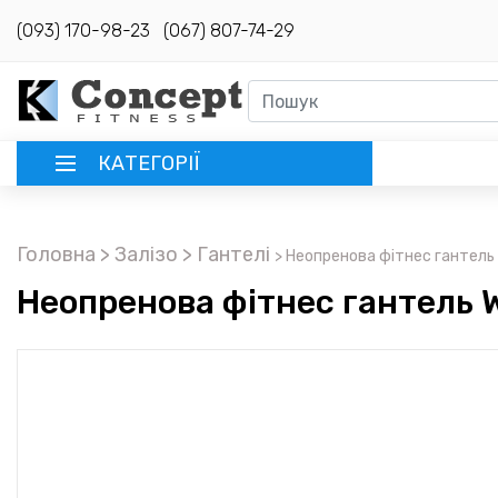
(093) 170-98-23
(067) 807-74-29
КАТЕГОРІЇ
РУССКИЙ
Головна
> Залізо
> Гантелі
>
Неопренова фітнес гантель 
ГОЛОВНА
Неопренова фітнес гантель W
ДОСТАВКА
КРЕДИТ
ОПЛАТА