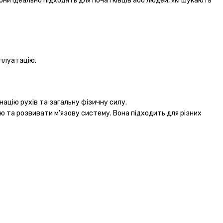
они ідеально підходять для початківців або людей, які шукають
сплуатацію.
ацію рухів та загальну фізичну силу.
ю та розвивати м'язову систему. Вона підходить для різних