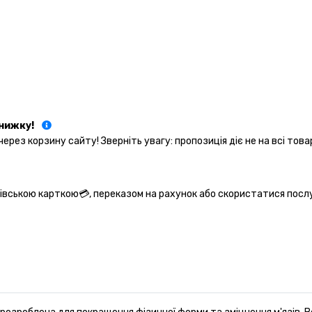
нижку!
рез корзину сайту! Зверніть увагу: пропозиція діє не на всі тов
ківською карткою💳, переказом на рахунок або скористатися посл