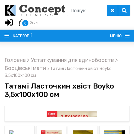
0
грн.
0
КАТЕГОРІЇ
МЕНЮ
Головна
> Устаткування для єдиноборств
>
РУССКИЙ
Борцівські мати
>
Татамі Ласточкин хвіст Boyko
3,5х100х100 см
ГОЛОВНА
Татамі Ласточкин хвіст Boyko
3,5х100х100 см
ДОСТАВКА
КРЕДИТ
ОПЛАТА