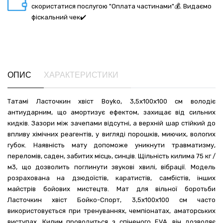
скористатися послугою "Оплата частинами"💰. Видаємо
фіскальний чек✔️
ОПИС
ХАРАКТЕРИСТИКИ
Татамі Ласточкин хвіст Boyko, 3,5х100х100 см володіє
антиударним, що амортизує ефектом, захищає від сильних
кидків. Зазори між зачепами відсутні, а верхній шар стійкий до
впливу хімічних реагентів, у вигляді порошків, миючих, вологих
губок. Наявність мату допоможе уникнути травматизму,
переломів, саден, забитих місць, синців. Щільність килима 75 кг /
м3, що дозволить поглинути звукові хвилі, вібрації. Модель
розрахована на дзюдоїстів, каратистів, самбістів, інших
майстрів бойових мистецтв. Мат для вільної боротьби
Ласточкин хвіст Бойко-Спорт, 3,5х100х100 см часто
використовується при тренуваннях, чемпіонатах, аматорських
виступах. Килим проводиться з спіненого EVA, він дозволяє